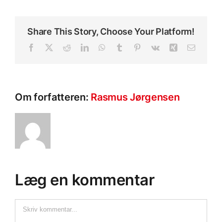
Share This Story, Choose Your Platform!
Facebook
X
Reddit
LinkedIn
WhatsApp
Tumblr
Pinterest
Vk
Xing
E-
mail
Om forfatteren:
Rasmus Jørgensen
Læg en kommentar
Comment