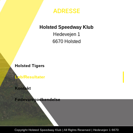
ADRESSE
Holsted Speedway Klub
Hedevejen 1
6670 Holsted
Holsted Tigers
Løb/Resultater
Kontakt
Fødevaregodkendelse
Copyright Holsted Speedway Klub | All Rights Reserved | Hedevejen 1 6670