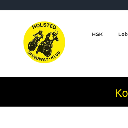
Skip
to
content
HSK
Løb
Ko